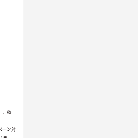
）、藤
ペーン対
いま