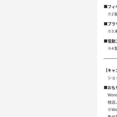
■フィ
※2
■プラ
※3
■電動
※4
【キャ
ショ
■おも
Wo
枝店
※W
象が