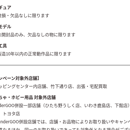
ギュア
 破損・欠品なしに限ります
モデル
 未開封品のみ、欠品なしの物に限ります
工具
 製造10年以内の正常動作品に限ります
ンペーン対象外店舗】
ッピングセンター内店舗、竹下通り店、出張・宅配買取
ちゃ・ホビー用品 対象外店舗
nderGOO併設一部店舗（ひたち野うしく店、いわき鹿島店、下館店
、トヨタ店
onderGOO併設店舗では、店舗・お品物によりお取り扱いやキャン
異なるほか、同一のお取り扱いであっても対象外となる場合がござ