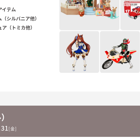
アイテム
ム（シルバニア他）
ュア（トミカ他）
ル）
.31
[金]