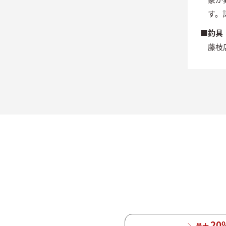
す。
■釣具
藤枝
20
＼ 最大