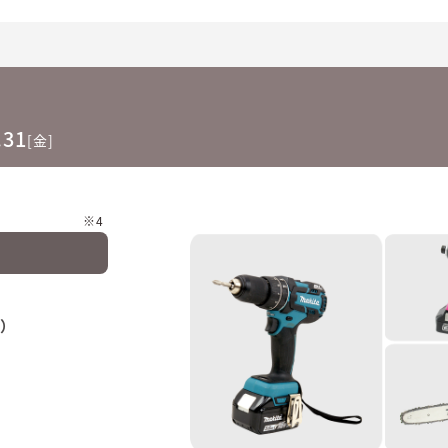
.31
[金]
※4
キ）