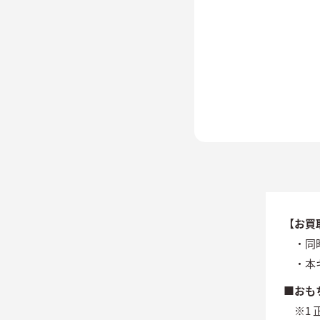
【お買
・同
・本
■おも
※1