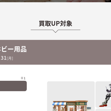
買取UP対象
ホビー用品
.31
[月]
※1