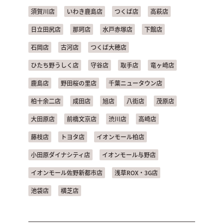
須賀川店
いわき鹿島店
つくば店
高萩店
日立田尻店
那珂店
水戸赤塚店
下館店
石岡店
古河店
つくば大穂店
ひたち野うしく店
守谷店
取手店
竜ヶ崎店
鹿島店
野田桜の里店
千葉ニュータウン店
柏十余二店
成田店
旭店
八街店
茂原店
大田原店
前橋文京店
渋川店
高崎店
藤枝店
トヨタ店
イオンモール柏店
小田原ダイナシティ店
イオンモール与野店
イオンモール佐野新都市店
浅草ROX・3G店
池袋店
横芝店