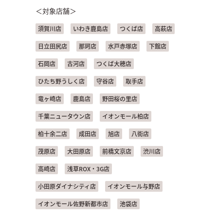
＜対象店舗＞
須賀川店
いわき鹿島店
つくば店
高萩店
日立田尻店
那珂店
水戸赤塚店
下館店
石岡店
古河店
つくば大穂店
ひたち野うしく店
守谷店
取手店
竜ヶ崎店
鹿島店
野田桜の里店
千葉ニュータウン店
イオンモール柏店
柏十余二店
成田店
旭店
八街店
茂原店
大田原店
前橋文京店
渋川店
高崎店
浅草ROX・3G店
小田原ダイナシティ店
イオンモール与野店
イオンモール佐野新都市店
池袋店