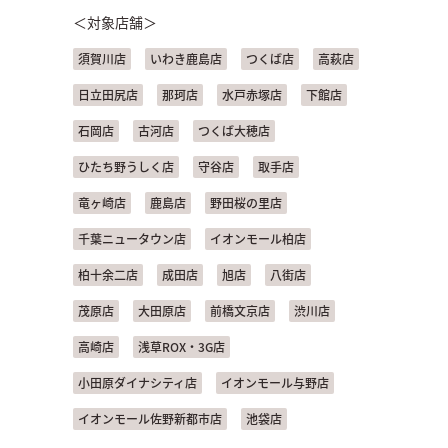
＜対象店舗＞
須賀川店
いわき鹿島店
つくば店
高萩店
日立田尻店
那珂店
水戸赤塚店
下館店
石岡店
古河店
つくば大穂店
ひたち野うしく店
守谷店
取手店
竜ヶ崎店
鹿島店
野田桜の里店
千葉ニュータウン店
イオンモール柏店
柏十余二店
成田店
旭店
八街店
茂原店
大田原店
前橋文京店
渋川店
高崎店
浅草ROX・3G店
小田原ダイナシティ店
イオンモール与野店
イオンモール佐野新都市店
池袋店