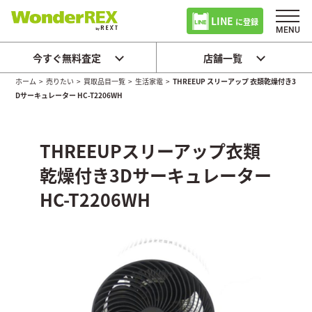
LINE
に登録
今すぐ無料査定
店舗一覧
ホーム
>
売りたい
>
買取品目一覧
>
生活家電
>
THREEUP スリーアップ 衣類乾燥付き3
Dサーキュレーター HC-T2206WH
THREEUPスリーアップ衣類
乾燥付き3Dサーキュレーター
HC-T2206WH