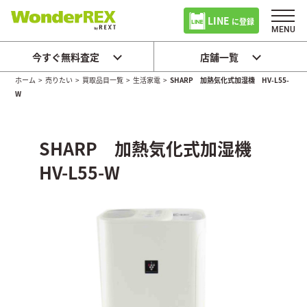
LINE
に登録
今すぐ無料査定
店舗一覧
ホーム
>
売りたい
>
買取品目一覧
>
生活家電
>
SHARP 加熱気化式加湿機 HV-L55-
W
SHARP 加熱気化式加湿機
HV-L55-W