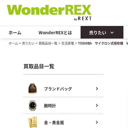
ホーム
WonderREXとは
売りたい
ホーム
>
売りたい
>
買取品目一覧
>
生活家電
>
TOSHIBA サイクロン式掃除機 VC
買取品目一覧
ブランドバッグ
腕時計
金・貴金属