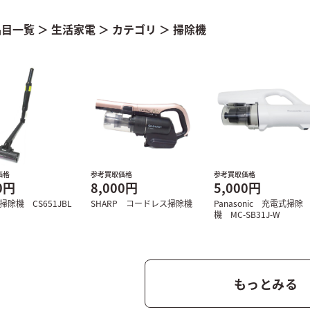
品目一覧
＞
生活家電
＞
カテゴリ
＞
掃除機
価格
参考買取価格
参考買取価格
0円
8,000円
5,000円
 掃除機 CS651JBL
SHARP コードレス掃除機
Panasonic 充電式掃除
機 MC-SB31J-W
もっとみる