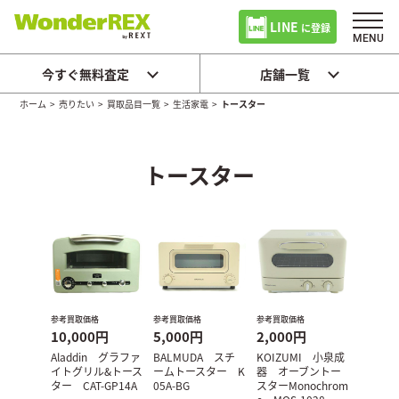
LINE
に登録
今すぐ無料査定
店舗一覧
ホーム
>
売りたい
>
買取品目一覧
>
生活家電
>
トースター
トースター
参考買取価格
参考買取価格
参考買取価格
10,000円
5,000円
2,000円
Aladdin グラファ
BALMUDA スチ
KOIZUMI 小泉成
イトグリル&トース
ームトースター K
器 オーブントー
ター CAT-GP14A
05A-BG
スターMonochrom