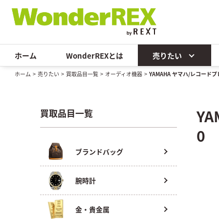
ホーム
WonderREXとは
売りたい
ホーム
>
売りたい
>
買取品目一覧
>
オーディオ機器
>
YAMAHA ヤマハ/レコードプレ
Y
買取品目一覧
0
ブランドバッグ
腕時計
金・貴金属