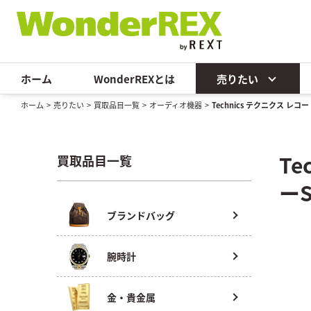
ホーム
WonderREXとは
売りたい
ホーム
>
売りたい
>
買取品目一覧
>
オーディオ機器
>
Technics テクニクス レコー
T
買取品目一覧
ーS
ブランドバッグ
腕時計
金・貴金属