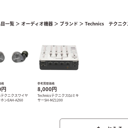
品目一覧
＞
オーディオ機器
＞
ブランド
＞
Technics テクニ
価格
参考買取価格
0円
8,000円
icsテクニクスワイヤ
TechnicsテクニクスDJミキ
ンEAH-AZ60
サーSH-MZ1200