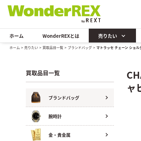
ホーム
WonderREXとは
売りたい
ホーム
>
売りたい
>
買取品目一覧
>
ブランドバッグ
>
マトラッセ チェーン ショル
C
買取品目一覧
ャ
ブランドバッグ
腕時計
金・貴金属