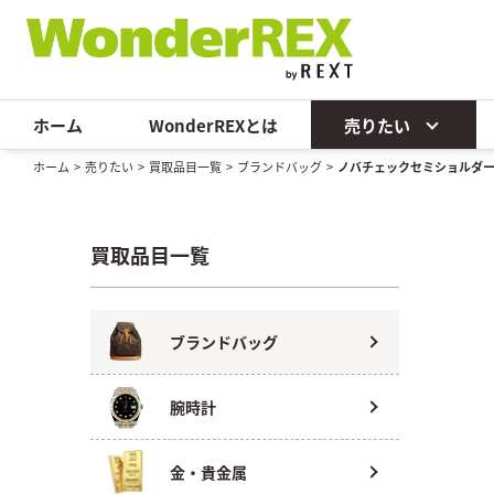
ホーム
WonderREXとは
売りたい
ホーム
>
売りたい
>
買取品目一覧
>
ブランドバッグ
>
ノバチェックセミショルダ
買取品目一覧
ブランドバッグ
腕時計
金・貴金属