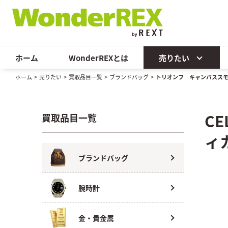
ホーム
WonderREXとは
売りたい
ホーム
>
売りたい
>
買取品目一覧
>
ブランドバッグ
>
トリオンフ キャンバスス
C
買取品目一覧
ィ
ブランドバッグ
腕時計
金・貴金属