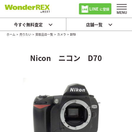
LINE
に登録
今すぐ無料査定
店舗一覧
ホーム
>
売りたい
>
買取品目一覧
>
カメラ
>
D70
Nicon ニコン D70