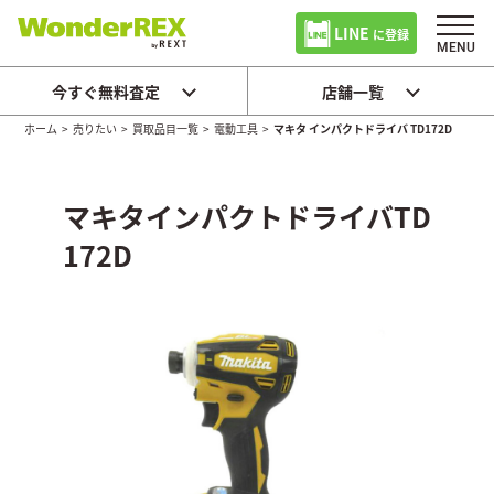
LINE
に登録
今すぐ無料査定
店舗一覧
ホーム
>
売りたい
>
買取品目一覧
>
電動工具
>
マキタ インパクトドライバ TD172D
マキタインパクトドライバTD
172D