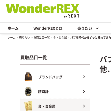
ホーム
WonderREXとは
売りたい
ホーム
>
売りたい
>
買取品目一覧
>
金・貴金属
>
バブル時代からずっと貯めてき
バ
買取品目一覧
他
ブランドバッグ
腕時計
金・貴金属