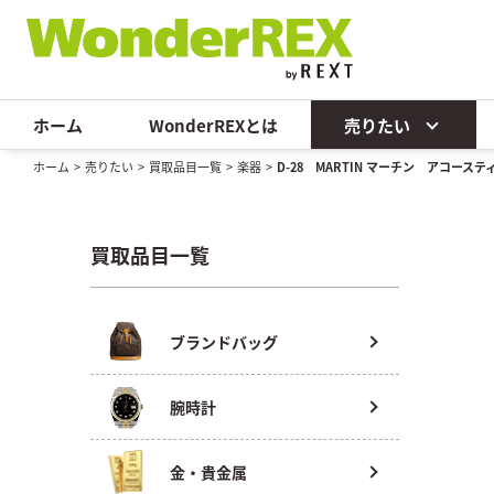
ホーム
WonderREXとは
売りたい
ホーム
>
売りたい
>
買取品目一覧
>
楽器
>
D-28 MARTIN マーチン アコース
買取品目一覧
ブランドバッグ
腕時計
金・貴金属