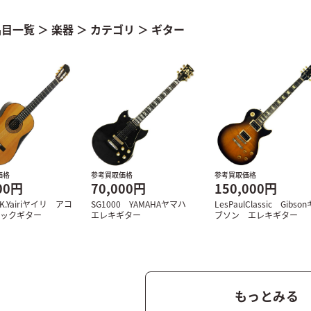
品目一覧
＞
楽器
＞
カテゴリ
＞
ギター
価格
参考買取価格
参考買取価格
00円
70,000円
150,000円
 K.Yairiヤイリ アコ
SG1000 YAMAHAヤマハ
LesPaulClassic Gibson
ィックギター
エレキギター
ブソン エレキギター
もっとみる