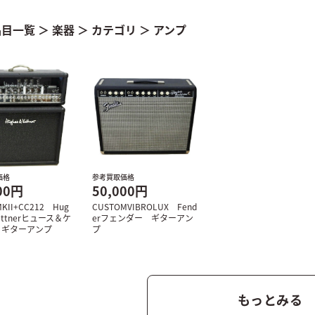
品目一覧
＞
楽器
＞
カテゴリ
＞
アンプ
価格
参考買取価格
00円
50,000円
MKII+CC212 Hug
CUSTOMVIBROLUX Fend
ettnerヒュース＆ケ
erフェンダー ギターアン
 ギターアンプ
プ
もっとみる