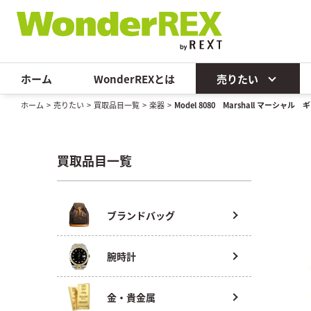
ホーム
WonderREXとは
売りたい
ホーム
>
売りたい
>
買取品目一覧
>
楽器
>
Model 8080 Marshall マーシャル
買取品目一覧
ブランドバッグ
腕時計
金・貴金属