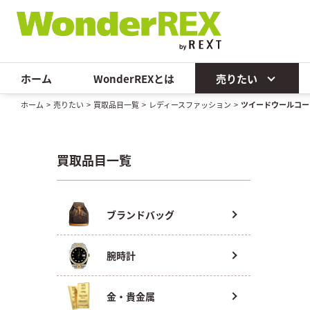
ホーム
WonderREXとは
売りたい
ホーム
>
売りたい
>
買取品目一覧
>
レディースファッション
>
ツイードウールコー
買取品目一覧
ブランドバッグ
腕時計
金・貴金属