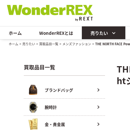
ホーム
WonderREXとは
売りたい
ホーム
>
売りたい
>
買取品目一覧
>
メンズファッション
>
THE NORTH FACE Po
TH
買取品目一覧
h
ブランドバッグ
腕時計
金・貴金属