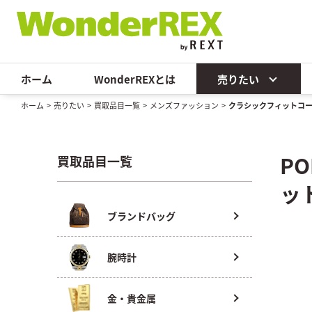
ホーム
WonderREXとは
売りたい
ホーム
>
売りたい
>
買取品目一覧
>
メンズファッション
>
クラシックフィットコーデ
P
買取品目一覧
ッ
ブランドバッグ
腕時計
金・貴金属