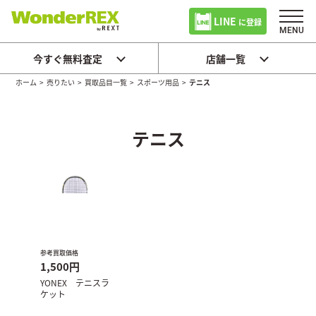
LINE
に登録
今すぐ無料査定
店舗一覧
ホーム
>
売りたい
>
買取品目一覧
>
スポーツ用品
>
テニス
テニス
参考買取価格
1,500円
YONEX テニスラ
ケット