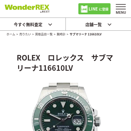
LINE
に登録
今すぐ無料査定
店舗一覧
ホーム
>
売りたい
>
買取品目一覧
>
腕時計
>
サブマリーナ 116610LV
ROLEX ロレックス サブマ
リーナ116610LV