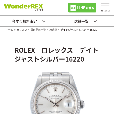
LINE
に登録
今すぐ無料査定
店舗一覧
ホーム
>
売りたい
>
買取品目一覧
>
腕時計
>
デイトジャスト シルバー 16220
ROLEX ロレックス デイト
ジャストシルバー16220