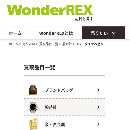
ホーム
WonderREXとは
売りたい
ホーム
>
売りたい
>
買取品目一覧
>
腕時計
>
J12 ダイヤベゼル
買取品目一覧
ブランドバッグ
腕時計
金・貴金属