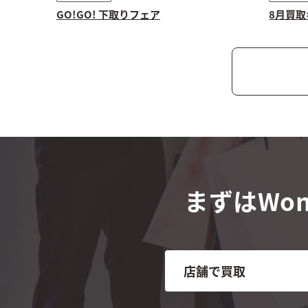
GO!GO! 下取りフェア
8月買
まずはWon
店舗で買取