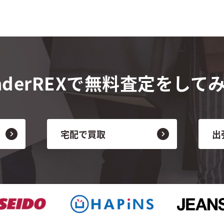
derREXで
無料査定をして
宅配で買取
出