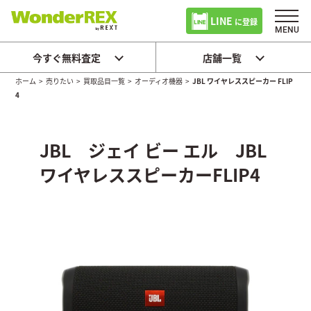
LINE
に登録
今すぐ無料査定
店舗一覧
ホーム
>
売りたい
>
買取品目一覧
>
オーディオ機器
>
JBL ワイヤレススピーカー FLIP
4
JBL ジェイ ビー エル JBL
ワイヤレススピーカーFLIP4