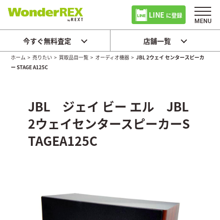
LINE
に登録
今すぐ無料査定
店舗一覧
ホーム
>
売りたい
>
買取品目一覧
>
オーディオ機器
>
JBL 2ウェイ センタースピーカ
ー STAGE A125C
JBL ジェイ ビー エル JBL
2ウェイセンタースピーカーS
TAGEA125C