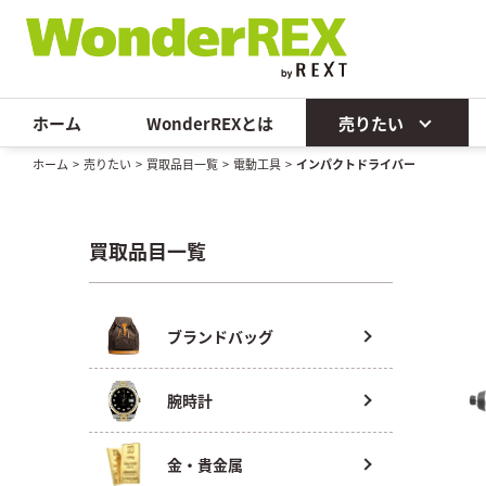
ホーム
WonderREXとは
売りたい
ホーム
>
売りたい
>
買取品目一覧
>
電動工具
>
インパクトドライバー
買取品目一覧
ブランドバッグ
腕時計
金・貴金属