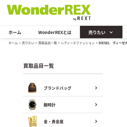
ホーム
WonderREXとは
売りたい
ホーム
>
売りたい
>
買取品目一覧
>
レディースファッション
>
DIESEL ディーゼ
買取品目一覧
ブランドバッグ
腕時計
金・貴金属