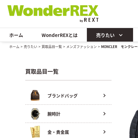
ホーム
WonderREXとは
売りたい
ホーム
>
売りたい
>
買取品目一覧
>
メンズファッション
>
MONCLER モンクレ
買取品目一覧
ブランドバッグ
腕時計
金・貴金属