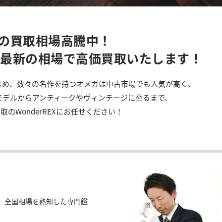
Aの買取相場高騰中！
が最新の相場
で高価買取いたします！
じめ、数々の名作を持つオメガは中古市場でも人気が高く、
モデルからアンティークやヴィンテージに至るまで、
のWonderREXにお任せください！
り、全国相場を熟知した専門鑑