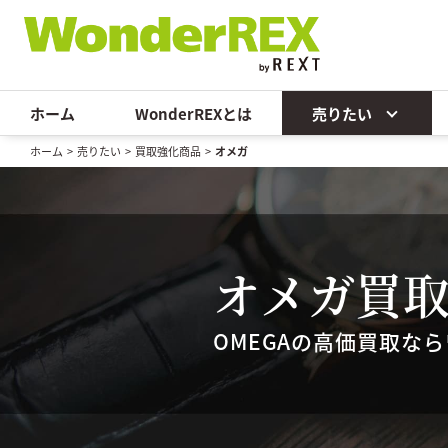
ホーム
WonderREXとは
売りたい
ホーム
>
売りたい
>
買取強化商品
>
オメガ
オメガ
買
OMEGAの高価買取な