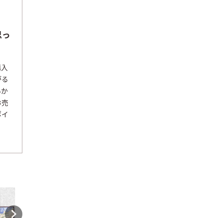
思っ
購入
がる
いか
お売
ポイ