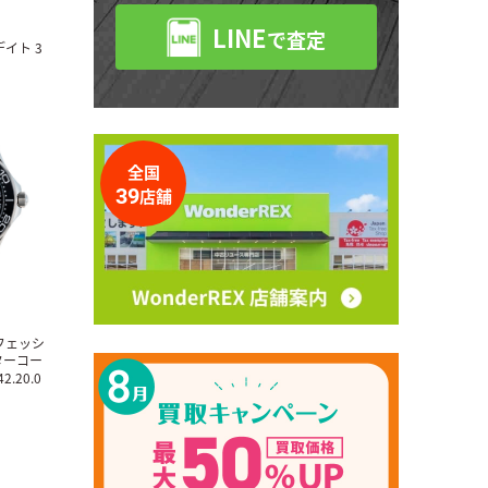
LINE
で査定
イト 3
全国
39
店舗
フェッシ
スターコー
2.20.0