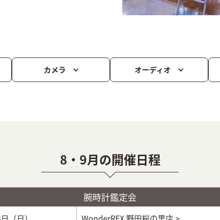
カメラ
オーディオ
8・9月の開催日程
腕時計鑑定会
23日（日）
WonderREX
野田桜の里店 >