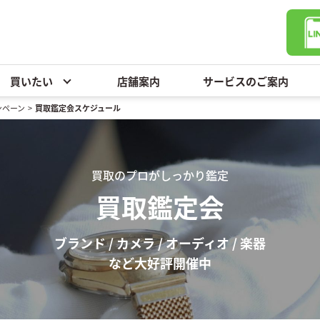
買いたい
店舗案内
サービスのご案内
ンペーン
>
買取鑑定会スケジュール
買取のプロがしっかり鑑定
買取鑑定会
ブランド / カメラ / オーディオ / 楽器
など大好評開催中