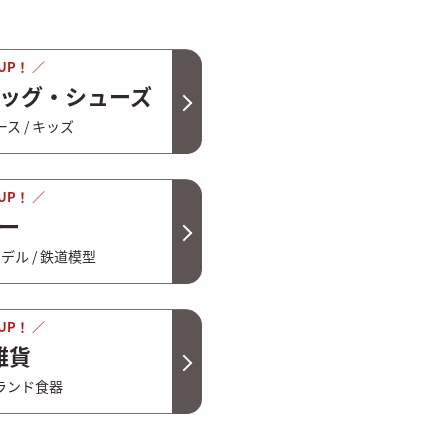
UP！ ／
ッグ・シューズ
ース / キッズ
UP！ ／
ー
デル / 鉄道模型
UP！ ／
雑貨
ブランド食器