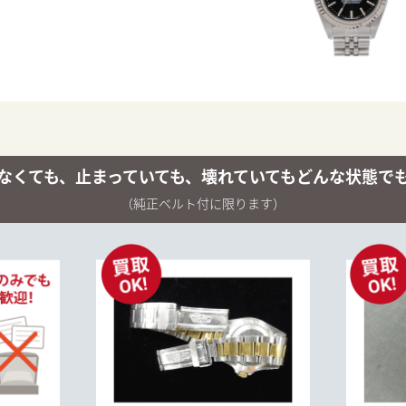
なくても、
止まっていても、壊れていても
どんな状態で
（純正ベルト付に限ります）