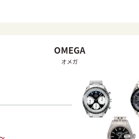
OMEGA
オメガ
～