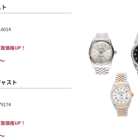
スト
 16014
買取価格UP！
～
ジャスト
 79174
買取価格UP！
～