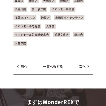
成東店
茂原店
大田原店
渋川店
高崎店
須賀川店
柏十余二店
イオンモール柏店
浅草ROX・3G店
池袋店
小田原ダイナシティ店
イオンモール与野店
入間店
イオンモール佐野新都市店
前橋文京店
藤枝店
トヨタ店
前へ
一覧へもどる
次へ
まずはWonderREXで