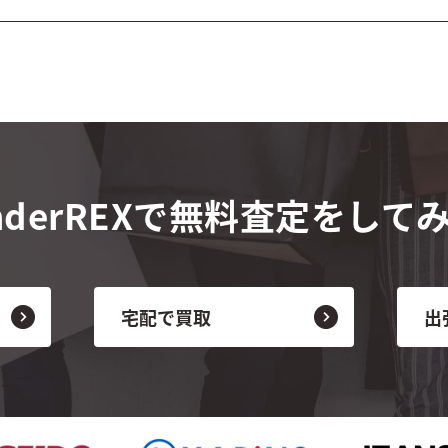
derREXで
無料査定をして
宅配で買取
出