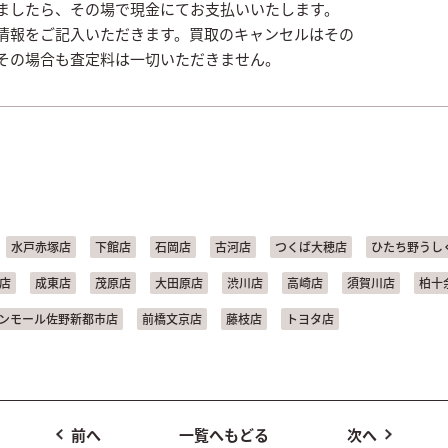
ましたら、その場で現金にてお支払いいたします。
情報をご記入いただきます。買取のキャンセルはその
その場合も査定料は一切いただきません。
水戸赤塚店
下館店
石岡店
古河店
つくば大穂店
ひたち野うし
店
成東店
茂原店
大田原店
渋川店
高崎店
須賀川店
柏十
ンモール佐野新都市店
前橋文京店
藤枝店
トヨタ店
前へ
一覧へもどる
次へ