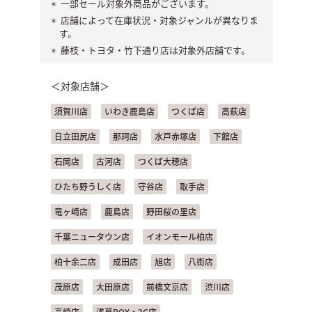
一部セール対象外商品がございます。
店舗によって在庫状況・対象ジャンルが異なりま
す。
藤枝・トヨタ・竹下通り店は対象外店舗です。
＜対象店舗＞
須賀川店
いわき鹿島店
つくば店
高萩店
日立田尻店
那珂店
水戸赤塚店
下館店
石岡店
古河店
つくば大穂店
ひたち野うしく店
守谷店
取手店
竜ヶ崎店
鹿島店
野田桜の里店
千葉ニュータウン店
イオンモール柏店
柏十余二店
成田店
旭店
八街店
茂原店
大田原店
前橋文京店
渋川店
高崎店
浅草ROX・3G店