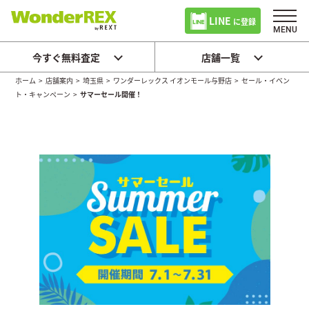
LINE
に登録
今すぐ無料査定
店舗一覧
ホーム
>
店舗案内
>
埼玉県
>
ワンダーレックス イオンモール与野店
>
セール・イベン
ト・キャンペーン
>
サマーセール開催！