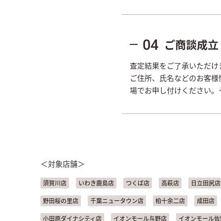
ご商談成立
04
査定結果をご了承いただけ
ご住所、氏名などのお客様
場でお申し付けください。
＜対象店舗＞
須賀川店
いわき鹿島店
つくば店
高萩店
日立田尻店
野田桜の里店
千葉ニュータウン店
柏十余二店
成田店
小田原ダイナシティ店
イオンモール与野店
イオンモール佐