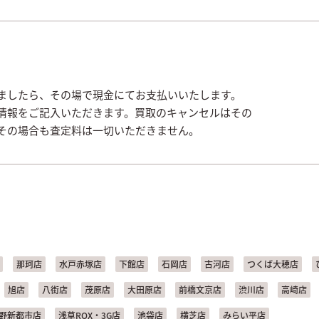
ましたら、その場で現金にてお支払いいたします。
情報をご記入いただきます。買取のキャンセルはその
その場合も査定料は一切いただきません。
那珂店
水戸赤塚店
下館店
石岡店
古河店
つくば大穂店
旭店
八街店
茂原店
大田原店
前橋文京店
渋川店
高崎店
野新都市店
浅草ROX・3G店
池袋店
横芝店
みらい平店