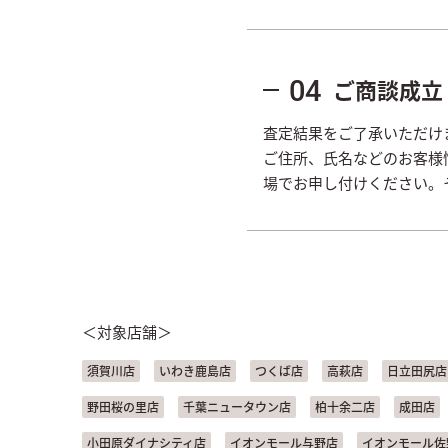
ご商談成立
04
査定結果をご了承いただけ
ご住所、氏名などのお客様
場でお申し付けください。
＜対象店舗＞
須賀川店
いわき鹿島店
つくば店
高萩店
日立田尻店
野田桜の里店
千葉ニュータウン店
柏十余二店
成田店
小田原ダイナシティ店
イオンモール与野店
イオンモール佐