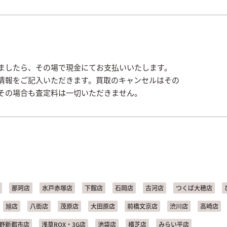
ましたら、その場で現金にてお支払いいたします。
情報をご記入いただきます。買取のキャンセルはその
その場合も査定料は一切いただきません。
那珂店
水戸赤塚店
下館店
石岡店
古河店
つくば大穂店
旭店
八街店
茂原店
大田原店
前橋文京店
渋川店
高崎店
野新都市店
浅草ROX・3G店
池袋店
横芝店
みらい平店