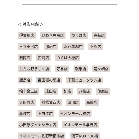
＜対象店舗＞
須賀川店
いわき鹿島店
つくば店
高萩店
日立田尻店
那珂店
水戸赤塚店
下館店
石岡店
古河店
つくば大穂店
ひたち野うしく店
守谷店
取手店
竜ヶ崎店
鹿島店
野田桜の里店
千葉ニュータウン店
柏十余二店
成田店
旭店
八街店
茂原店
大田原店
前橋文京店
渋川店
高崎店
藤枝店
トヨタ店
イオンモール柏店
小田原ダイナシティ店
イオンモール与野店
イオンモール佐野新都市店
浅草ROX・3G店