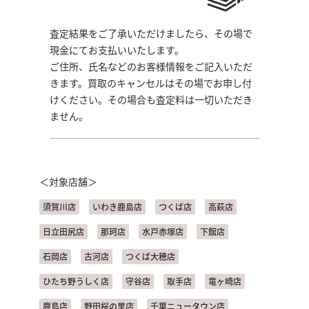
査定結果をご了承いただけましたら、その場で
現金にてお支払いいたします。
ご住所、氏名などのお客様情報をご記入いただ
きます。買取のキャンセルはその場でお申し付
けください。その場合も査定料は一切いただき
ません。
＜対象店舗＞
須賀川店
いわき鹿島店
つくば店
高萩店
日立田尻店
那珂店
水戸赤塚店
下館店
石岡店
古河店
つくば大穂店
ひたち野うしく店
守谷店
取手店
竜ヶ崎店
鹿島店
野田桜の里店
千葉ニュータウン店