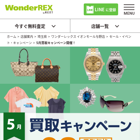
LINE
に登録
今すぐ無料査定
店舗一覧
ホーム
>
店舗案内
>
埼玉県
>
ワンダーレックス イオンモール与野店
>
セール・イベン
ト・キャンペーン
>
5月買取キャンペーン開催！