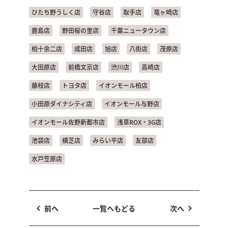
ひたち野うしく店
守谷店
取手店
竜ヶ崎店
鹿島店
野田桜の里店
千葉ニュータウン店
柏十余二店
成田店
旭店
八街店
茂原店
大田原店
前橋文京店
渋川店
高崎店
藤枝店
トヨタ店
イオンモール柏店
小田原ダイナシティ店
イオンモール与野店
イオンモール佐野新都市店
浅草ROX・3G店
池袋店
横芝店
みらい平店
友部店
水戸笠原店
前へ
一覧へもどる
次へ