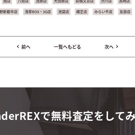
旭店
八街店
茂原店
大田原店
前橋文京店
渋川店
高崎店
野新都市店
浅草ROX・3G店
池袋店
横芝店
みらい平店
友部店
前へ
一覧へもどる
次へ
derREXで
無料査定をして