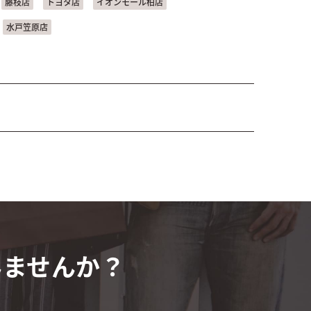
藤枝店
トヨタ店
イオンモール柏店
水戸笠原店
みませんか？