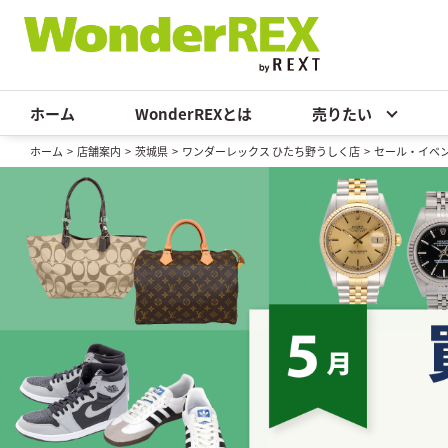
ホーム
WonderREXとは
売りたい
ホーム
>
店舗案内
>
茨城県
>
ワンダーレックス ひたち野うしく店
>
セール・イベ