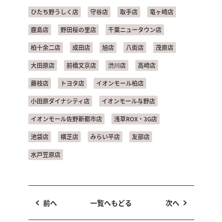
ひたち野うしく店
守谷店
取手店
竜ヶ崎店
鹿島店
野田桜の里店
千葉ニュータウン店
柏十余二店
成田店
旭店
八街店
茂原店
大田原店
前橋文京店
渋川店
高崎店
藤枝店
トヨタ店
イオンモール柏店
小田原ダイナシティ店
イオンモール与野店
イオンモール佐野新都市店
浅草ROX・3G店
池袋店
横芝店
みらい平店
友部店
水戸笠原店
前へ
一覧へもどる
次へ